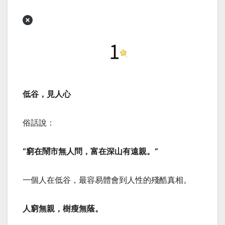
低谷，見人心
俗話說：
“窮在鬧市無人問，富在深山有遠親。“
一個人在低谷，最容易體會到人性的殘酷真相。
人窮無親，樹瘦無蔭。