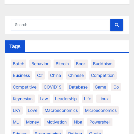
Tags
Batch
Behavior
Bitcoin
Book
Buddhism
Business
C#
China
Chinese
Competition
Competitive
COVID19
Database
Game
Go
Keynesian
Law
Leadership
Life
Linux
LKY
Love
Macroeconomics
Microeconomics
ML
Money
Motivation
Nba
Powershell
Privacy
Programming
Python
Quote