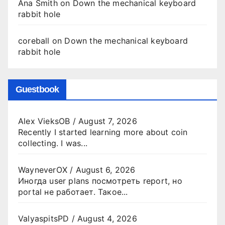
Ana Smith
on
Down the mechanical keyboard
rabbit hole
coreball
on
Down the mechanical keyboard
rabbit hole
Guestbook
Alex VieksOB
/
August 7, 2026
Recently I started learning more about coin
collecting. I was...
WayneverOX
/
August 6, 2026
Иногда user plans посмотреть report, но
portal не работает. Такое...
ValyaspitsPD
/
August 4, 2026