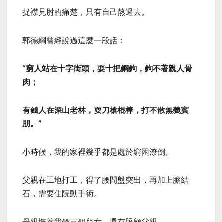
捉襟見肘的痛楚，只有自己熬過去。
郭德綱曾經說過這麼一段話：
“窮人站在十字街頭，耍十把鋼鉤，鉤不著親人骨
肉；
有錢人在深山老林，耍刀槍棍棒，打不散無義賓
朋。”
小時候，我的家裡幾乎都是處於窮困潦倒。
父親在工地打工，得了腰間盤突出，再加上膽結
石，需要住院動手術。
母親撫養我們三個兒女，還有照顧父親。