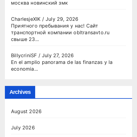
москва новинский змк
CharlesjeXIK
/
July 29, 2026
Приятного пребывания у нас! Сайт
транспортной компании obltransavto.ru
свыше 23...
BillycriniSF
/
July 27, 2026
En el amplio panorama de las finanzas y la
economia...
Archives
August 2026
July 2026