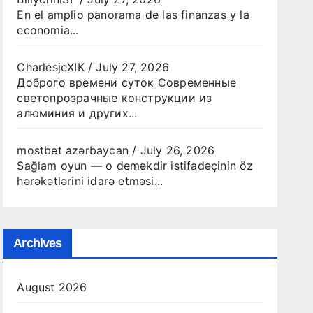
En el amplio panorama de las finanzas y la
economia...
CharlesjeXIK
/
July 27, 2026
Доброго времени суток Современные
светопрозрачные конструкции из
алюминия и других...
mostbet azərbaycan
/
July 26, 2026
Sağlam oyun — o deməkdir istifadəçinin öz
hərəkətlərini idarə etməsi...
Archives
August 2026