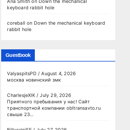
Ana Smith
on
Down the mechanical
keyboard rabbit hole
coreball
on
Down the mechanical keyboard
rabbit hole
Guestbook
ValyaspitsPD
/
August 4, 2026
москва новинский змк
CharlesjeXIK
/
July 29, 2026
Приятного пребывания у нас! Сайт
транспортной компании obltransavto.ru
свыше 23...
BillycriniSF
/
July 27, 2026