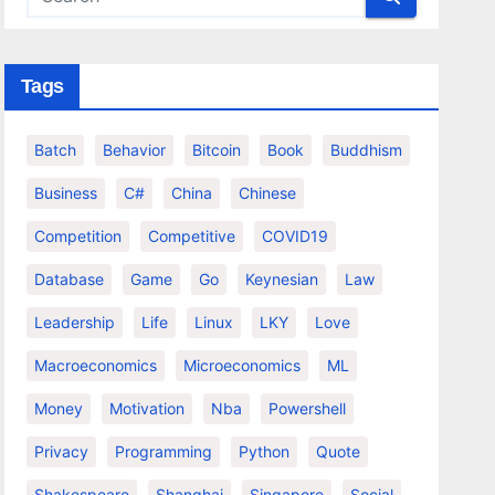
Tags
Batch
Behavior
Bitcoin
Book
Buddhism
Business
C#
China
Chinese
Competition
Competitive
COVID19
Database
Game
Go
Keynesian
Law
Leadership
Life
Linux
LKY
Love
Macroeconomics
Microeconomics
ML
Money
Motivation
Nba
Powershell
Privacy
Programming
Python
Quote
Shakespeare
Shanghai
Singapore
Social