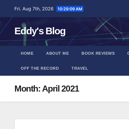
Skip
Fri. Aug 7th, 2026
10:29:10 AM
to
content
Eddy's Blog
HOME
ABOUT ME
BOOK REVIEWS
OFF THE RECORD
TRAVEL
Month:
April 2021