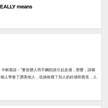
” REALLY means
php?id=78669 卡耐基說：“要改變人而不觸犯或引起反感，那麼，請稱
當一個人學會了讚美他人，也就收穫了別人的好感和善意，人