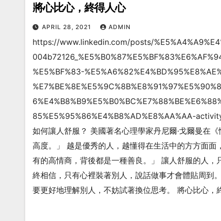
將心比心，終得人心
APRIL 28, 2021
ADMIN
https://www.linkedin.com/posts/%E5%A4%A9
004b72126_%E5%B0%87%E5%BF%83%E6%AF%
%E5%BF%83-%E5%A6%82%E4%BD%95%E8%AE
%E7%BE%8E%E5%9C%8B%E8%91%97%E5%90%
6%E4%B8%B9%E5%B0%BC%E7%88%BE%E6%88
85%E5%95%86%E4%B8%AD%E8%AA%AA-activi
如何讓人舒服？ 美國著名心理學家丹尼爾·戈爾曼在
高度。」 越是優秀的人，越懂得在生活中的方方面面
有的高情商，背後都是一種善良。」 讓人舒服的人，
終相信，只有心裡裝著別人，說話做事才會體貼周到。
要更好地理解別人，不妨試著換位思考。 將心比心，