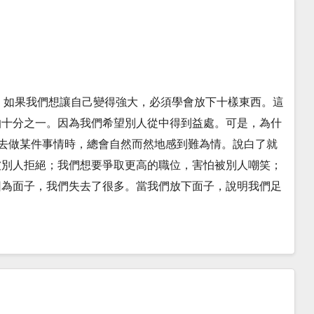
php?id=79402 如果我們想讓自己變得強大，必須學會放下十樣東西。這
怕十分之一。因為我們希望別人從中得到益處。可是，為什
要去做某件事情時，總會自然而然地感到難為情。說白了就
被別人拒絕；我們想要爭取更高的職位，害怕被別人嘲笑；
因為面子，我們失去了很多。當我們放下面子，說明我們足