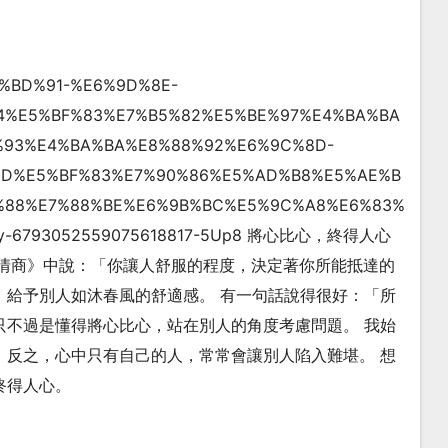
%E4%BD%91-%E6%9D%8E-
94%E5%BF%83%E7%B5%82%E5%BE%97%E4%BA%BA
%93%E4%BA%BA%E8%88%92%E6%9C%8D-
8D%E5%BF%83%E7%90%86%E5%AD%B8%E5%AE%B
%88%E7%88%BE%E6%9B%BC%E5%9C%A8%E6%83%
ty-6793052559075618817-5Up8 將心比心，終得人心
《情商》中說：「你讓人舒服的程度，決定著你所能抵達的
，給予別人如沐春風的舒適感。 有一句話說得很好：「所
只不過是懂得將心比心，站在別人的角度考慮問題。 我始
 反之，心中只有自己的人，常常會讓別人陷入難堪。 想
終得人心。