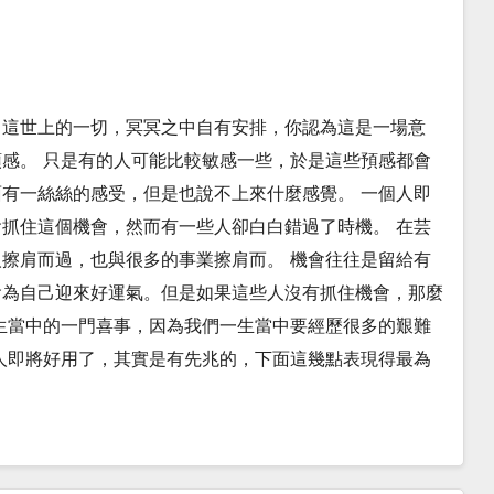
php?id=79514 這世上的一切，冥冥之中自有安排，你認為這是一場意
感。 只是有的人可能比較敏感一些，於是這些預感都會
有一絲絲的感受，但是也說不上來什麼感覺。 一個人即
抓住這個機會，然而有一些人卻白白錯過了時機。 在芸
擦肩而過，也與很多的事業擦肩而。 機會往往是留給有
會為自己迎來好運氣。但是如果這些人沒有抓住機會，那麼
生當中的一門喜事，因為我們一生當中要經歷很多的艱難
人即將好用了，其實是有先兆的，下面這幾點表現得最為