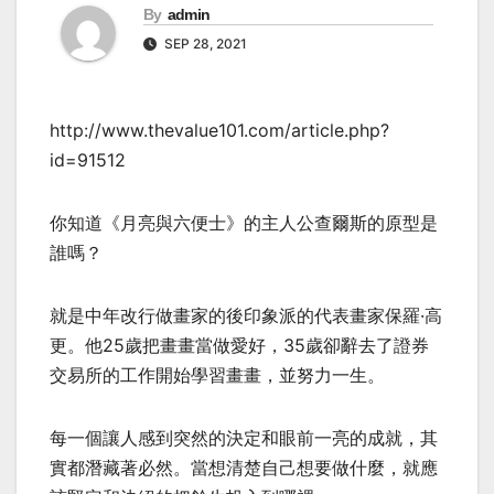
By
admin
SEP 28, 2021
http://www.thevalue101.com/article.php?
id=91512
你知道《月亮與六便士》的主人公查爾斯的原型是
誰嗎？
就是中年改行做畫家的後印象派的代表畫家保羅·高
更。他25歲把畫畫當做愛好，35歲卻辭去了證券
交易所的工作開始學習畫畫，並努力一生。
每一個讓人感到突然的決定和眼前一亮的成就，其
實都潛藏著必然。當想清楚自己想要做什麼，就應