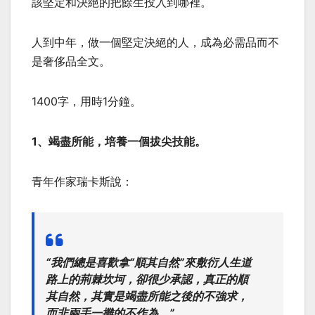
該堅定和決絕的把餘生投入到哪裡。
人到中年，做一個堅定決絕的人，成為必需品而不
是奢侈品全文。
1400字，用時1分鐘。
1、竭盡所能，培養一個拔尖技能。
青年作家瑞卡斯說：
“我們總是喜歡拿“順其自然”來敷衍人生道
路上的荊棘坎坷，卻很少承認，真正的順
其自然，其實是竭盡所能之後的不強求，
而非兩手一攤的不作為。”