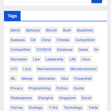
Tags
Batch
Behavior
Bitcoin
Book
Buddhism
Business
C#
China
Chinese
Competition
Competitive
COVID19
Database
Game
Go
Keynesian
Law
Leadership
Life
Linux
LKY
Love
Macroeconomics
Microeconomics
ML
Money
Motivation
Nba
Powershell
Privacy
Programming
Python
Quote
Shakespeare
Shanghai
Singapore
Social
Startup
Strategy
T-Ara
Technology
Trade