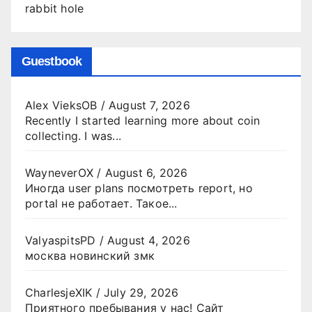
rabbit hole
Guestbook
Alex VieksOB
/
August 7, 2026
Recently I started learning more about coin
collecting. I was...
WayneverOX
/
August 6, 2026
Иногда user plans посмотреть report, но
portal не работает. Такое...
ValyaspitsPD
/
August 4, 2026
москва новинский змк
CharlesjeXIK
/
July 29, 2026
Приятного пребывания у нас! Сайт