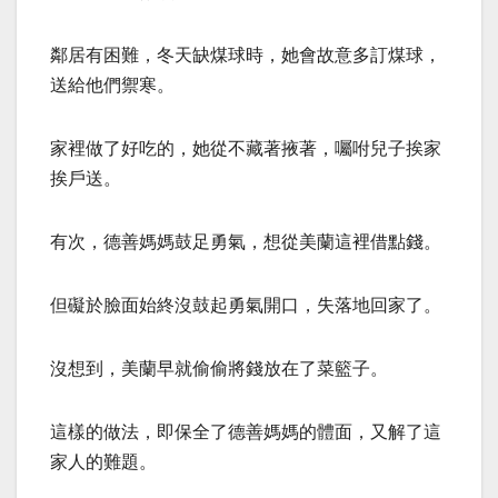
鄰居有困難，冬天缺煤球時，她會故意多訂煤球，
送給他們禦寒。
家裡做了好吃的，她從不藏著掖著，囑咐兒子挨家
挨戶送。
有次，德善媽媽鼓足勇氣，想從美蘭這裡借點錢。
但礙於臉面始終沒鼓起勇氣開口，失落地回家了。
沒想到，美蘭早就偷偷將錢放在了菜籃子。
這樣的做法，即保全了德善媽媽的體面，又解了這
家人的難題。