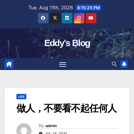
Skip
Tue. Aug 11th, 2026
8:15:26 PM
to
content
Eddy's Blog
LIFE
做人，不要看不起任何人
By
admin
JUL 24, 2021