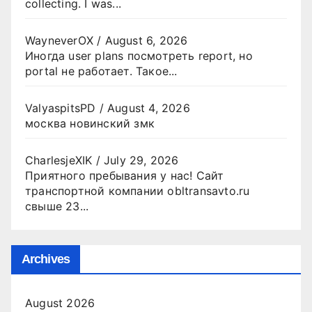
collecting. I was...
WayneverOX
/
August 6, 2026
Иногда user plans посмотреть report, но
portal не работает. Такое...
ValyaspitsPD
/
August 4, 2026
москва новинский змк
CharlesjeXIK
/
July 29, 2026
Приятного пребывания у нас! Сайт
транспортной компании obltransavto.ru
свыше 23...
Archives
August 2026