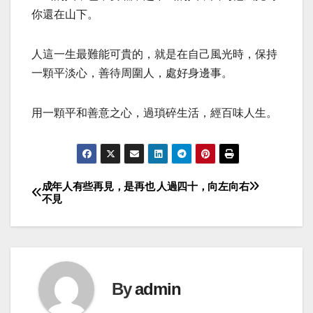
你還在山下。
人這一生最難能可貴的，就是在自己風光時，保持
一顆平淡心，善待周圍人，處好身邊事。
用一顆平和善意之心，過瑣碎生活，經百味人生。
成年人有些再見，是再也
人過四十，向左向右
Post
不見
navigation
By
admin