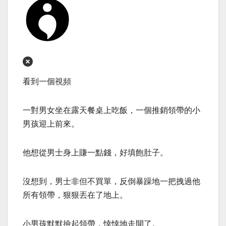
看到一個視頻
一對男女坐在露天餐桌上吃飯，一個推銷領帶的小
男孩迎上前來。
他想從男士身上賺一點錢，好填飽肚子。
沒想到，男士非但不買單，反倒暴躁地一把拽過他
所有領帶，狠狠丟在了地上。
小男孩默默撿起領帶，悻悻地走開了。