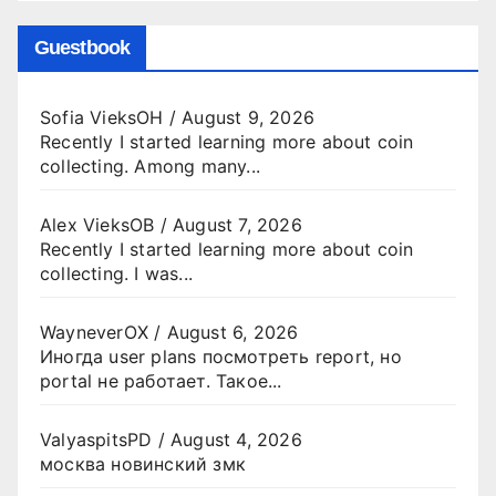
Guestbook
Sofia VieksOH
/
August 9, 2026
Recently I started learning more about coin
collecting. Among many...
Alex VieksOB
/
August 7, 2026
Recently I started learning more about coin
collecting. I was...
WayneverOX
/
August 6, 2026
Иногда user plans посмотреть report, но
portal не работает. Такое...
ValyaspitsPD
/
August 4, 2026
москва новинский змк