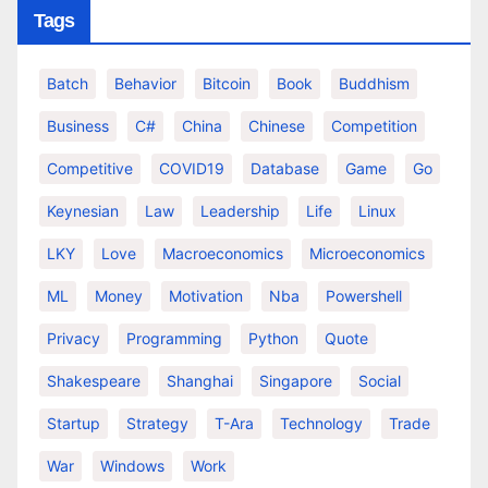
Tags
Batch
Behavior
Bitcoin
Book
Buddhism
Business
C#
China
Chinese
Competition
Competitive
COVID19
Database
Game
Go
Keynesian
Law
Leadership
Life
Linux
LKY
Love
Macroeconomics
Microeconomics
ML
Money
Motivation
Nba
Powershell
Privacy
Programming
Python
Quote
Shakespeare
Shanghai
Singapore
Social
Startup
Strategy
T-Ara
Technology
Trade
War
Windows
Work