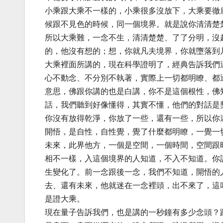
小乘跟大乘不一樣的，小乘很多沒放下，大乘要徹
候跟不見色的時候，同一個境界。就是說你清清楚
所以大乘難，一念不生，清清楚楚、了了分明，沒
的，他沒有想的；想，你就凡夫境界，你就墮落到
大乘裡面所講的，現在科學證明了，經典告訴我們
心不動念、不分別不執著，實際上一切都明瞭、都
意思，佛跟你講的也是白講，你不是這個根性，佛
話，我們聽到好像懂得，其實不懂，他們的對話是
你沒有放得乾淨，你放了一些，還有一些，所以你
開悟，是自性，自性覺，覺了什麼都明瞭，一覺一
未來，此界他方，一個是空間，一個時間，空間跟
相不一樣，入這個境界的人知道，不入不知道。你
生變化了。前一念跟後一念，我們不知道，開悟的
去、還有未來，他就迷在一念裡頭，出不來了，這
是證大乘。
現在量子告訴我們，也是講的一秒鐘有多少念頭？