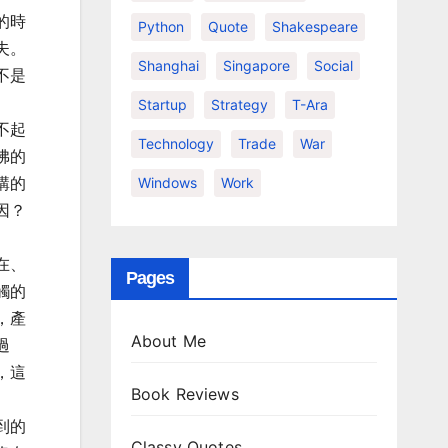
的時
Python
Quote
Shakespeare
夫。
Shanghai
Singapore
Social
不是
Startup
Strategy
T-Ara
不起
Technology
Trade
War
佛的
講的
Windows
Work
因？
在、
Pages
觸的
，產
About Me
過
，這
Book Reviews
到的
Classy Quotes