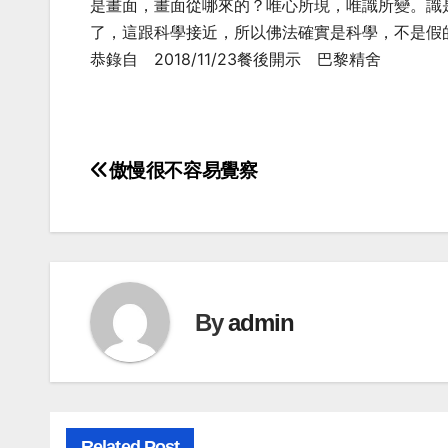
是畫面，畫面從哪來的？唯心所現，唯識所變。識
了，這跟科學接近，所以佛法確實是科學，不是假
恭錄自 2018/11/23餐後開示 巴黎精舍
傲慢很不容易覺察
Post
navigation
By
admin
Related Post