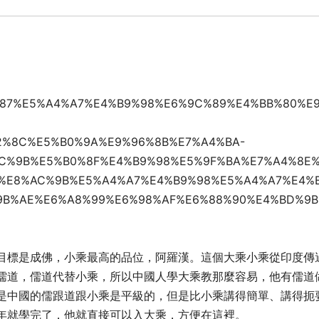
8%87%E5%A4%A7%E4%B9%98%E6%9C%89%E4%BB%80%E
2%8C%E5%B0%9A%E9%96%8B%E7%A4%BA-
C%9B%E5%B0%8F%E4%B9%98%E5%9F%BA%E7%A4%8E
%E8%AC%9B%E5%A4%A7%E4%B9%98%E5%A4%A7%E4%
9B%AE%E6%A8%99%E6%98%AF%E6%88%90%E4%BD%9B
目標是成佛，小乘最高的品位，阿羅漢。這個大乘小乘從印度傳
儒道，儒道代替小乘，所以中國人學大乘教那麼容易，他有儒道
是中國的儒跟道跟小乘是平級的，但是比小乘講得簡單、講得扼
年就學完了，他就直接可以入大乘，方便在這裡。