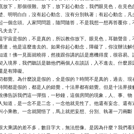
底放下，那個很難。放下，放下起心動念，我們眼見色，在見色
楚、明明白白，沒有起心動念、沒有分別執著；有起心動念，凡
起一個念頭。人家問問題，隨問隨答，不是我想一想再答覆你，
凡夫去了。
這宇宙是假的，不是真的，所以教你放下。眼見色，耳聽聲音，
通達，他是這麼進去的。如果你起心動念，障礙了，你沒辦法解
知道！佛一見面就曉得，然後跟你講的話是應機得度，很容易。
契入境界，我們聽話是聽他們兩個人在談話，入不進去。什麼原
還是有障礙。
切都覺。為什麼說是假的，全是假的？時間不是真的，過去、現
時間都是假的，都是人的錯覺，十法界都有錯覺。但是十法界接
說佛告訴我們這一彈指，一秒鐘，這個房間的現象，人、事、物
人知道，是一念不是二念，一念他就見性了。他還有妄念、還有
叫小乘教。一念就開悟了，馬上就把妄想、分別、執著一刀兩斷
跟大乘講的差不多，數目字大，無法想像。是因為什麼？我們看