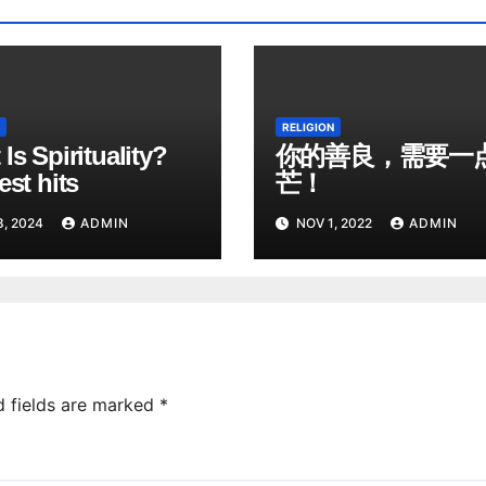
RELIGION
Is Spirituality?
你的善良，需要一
est hits
芒！
8, 2024
ADMIN
NOV 1, 2022
ADMIN
d fields are marked
*