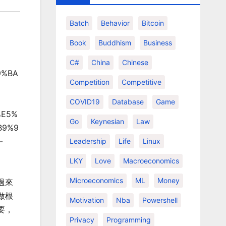
Batch
Behavior
Bitcoin
Book
Buddhism
Business
C#
China
Chinese
9%BA
Competition
Competitive
COVID19
Database
Game
%E5%
Go
Keynesian
Law
B9%9
-
Leadership
Life
Linux
LKY
Love
Macroeconomics
Microeconomics
ML
Money
過來
做根
Motivation
Nba
Powershell
要，
Privacy
Programming