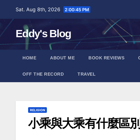
Skip
Sat. Aug 8th, 2026
2:00:46 PM
to
content
Eddy's Blog
HOME
ABOUT ME
BOOK REVIEWS
OFF THE RECORD
TRAVEL
RELIGION
小乘與大乘有什麼區