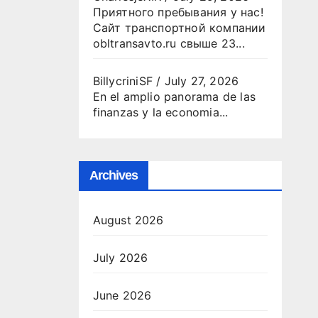
Приятного пребывания у нас!
Сайт транспортной компании
obltransavto.ru свыше 23...
BillycriniSF
/
July 27, 2026
En el amplio panorama de las
finanzas y la economia...
Archives
August 2026
July 2026
June 2026