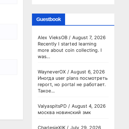
Guestbook
Alex VieksOB
/
August 7, 2026
Recently I started learning
more about coin collecting. I
was...
WayneverOX
/
August 6, 2026
Иногда user plans посмотреть
report, но portal не работает.
Такое...
ValyaspitsPD
/
August 4, 2026
москва новинский змк
CharlesjeXIK
/
July 29, 2026