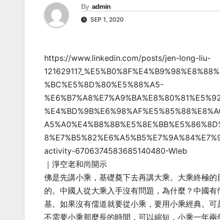
By
admin
SEP 1, 2020
https://www.linkedin.com/posts/jen-long-liu-
121629117_%E5%B0%8F%E4%B9%98%E8%8
%BC%E5%8D%80%E5%88%A5-
%E6%B7%A8%E7%A9%BA%E8%80%81%E5%9
%E4%BD%9B%E6%98%AF%E5%85%88%E8%A
A5%A0%E4%B8%8B%E5%8E%BB%E5%86%8D
8%E7%B5%82%E6%A5%B5%E7%9A%84%E7%
activity-6706374583685140480-Wleb
｜淨空老和尚開示
佛是先講小乘，基礎奠下去再講大乘。大乘終極的
的。中國人從大乘入手沒有問題，為什麼？中國有
基。如果沒有儒道就要從小乘，要用小乘經典。可
不需要小乘那麼長的時間，可以縮短，小乘一年兩