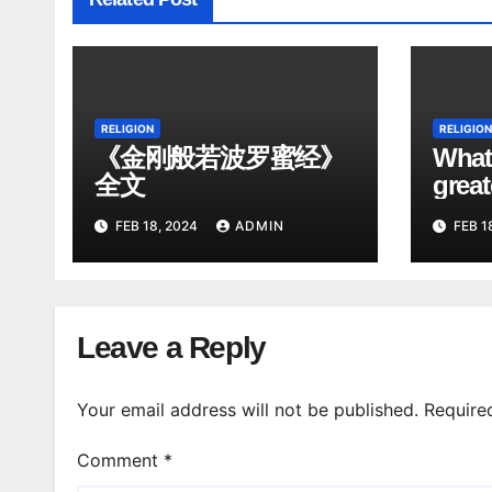
RELIGION
RELIGION
《金刚般若波罗蜜经》
What 
全文
great
FEB 18, 2024
ADMIN
FEB 1
Leave a Reply
Your email address will not be published.
Require
Comment
*