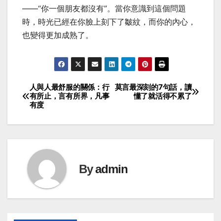
——“你一個朋友都沒有”。當你意識到這個問題
時，時光已經在你臉上刻下了皺紋，而你的內心，
也變得更加成熟了。
人與人最舒服的關係：行
莫言最深刻的7句話，讀
Post
有所止，言有所界，凡事
懂了就活得不累了
有度
navigation
By
admin