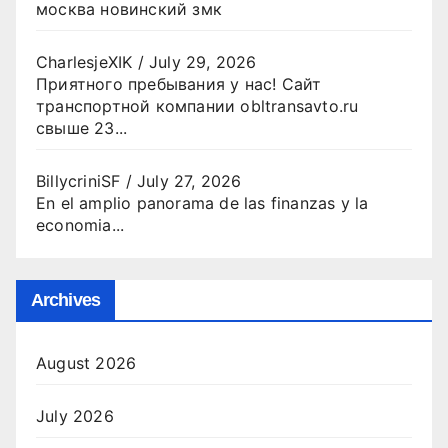
москва новинский змк
CharlesjeXIK
/
July 29, 2026
Приятного пребывания у нас! Сайт
транспортной компании obltransavto.ru
свыше 23...
BillycriniSF
/
July 27, 2026
En el amplio panorama de las finanzas y la
economia...
Archives
August 2026
July 2026