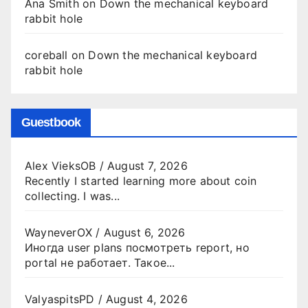
Ana Smith
on
Down the mechanical keyboard
rabbit hole
coreball
on
Down the mechanical keyboard
rabbit hole
Guestbook
Alex VieksOB
/
August 7, 2026
Recently I started learning more about coin
collecting. I was...
WayneverOX
/
August 6, 2026
Иногда user plans посмотреть report, но
portal не работает. Такое...
ValyaspitsPD
/
August 4, 2026