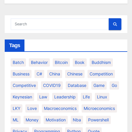
Tags
Batch
Behavior
Bitcoin
Book
Buddhism
Business
C#
China
Chinese
Competition
Competitive
COVID19
Database
Game
Go
Keynesian
Law
Leadership
Life
Linux
LKY
Love
Macroeconomics
Microeconomics
ML
Money
Motivation
Nba
Powershell
Privacy
Programming
Python
Quote