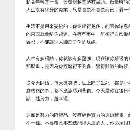
趁著年輕闖一番，會發現越闖越有盡頭。做最時尚
人生沒有終身的職業，只是喜歡不喜歡而已，愛一
生活不是用來妥協的，你退縮得越多，能讓你喘息
的東西就會離你越遠。在有些事中，無須把自己擺
容忍，不能讓別人踐踏了你的底線。
人生有多殘酷，你就該有多堅強。現在讓你難過的
那麼重，是因為你經歷得不夠多。覺得難過的時候
從今天開始，每天微笑吧，世上除了生死，都是小
麼糟糕的事，都不應該感到悲傷。今天是你往後日
話：越努力，越幸運。
運氣是努力的附屬品。沒有經過實力的原始積累，
不一樣。不要羨慕那些總能撞大運的人，你必須很