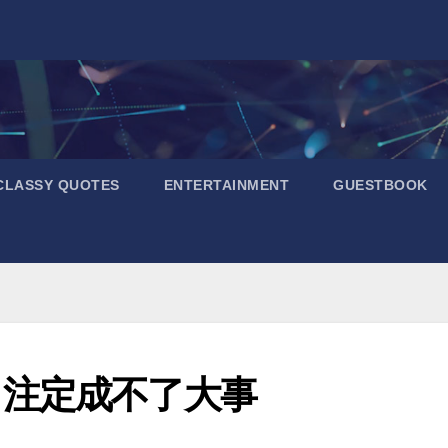
CLASSY QUOTES
ENTERTAINMENT
GUESTBOOK
，注定成不了大事