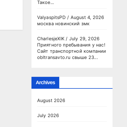
Такое...
ValyaspitsPD
/
August 4, 2026
москва новинский змк
CharlesjeXIK
/
July 29, 2026
Приятного пребывания у нас!
Сайт транспортной компании
obltransavto.ru свыше 23...
Archives
August 2026
July 2026