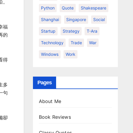
沿。
Python
Quote
Shakespeare
Shanghai
Singapore
Social
幸福
Startup
Strategy
T-Ara
再的
Technology
Trade
War
Windows
Work
看得
Pages
生多
一句
About Me
Book Reviews
備卻
Classy Quotes