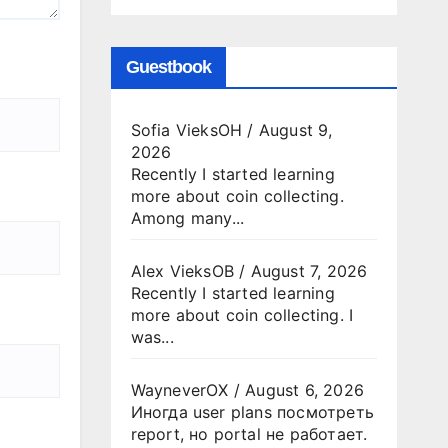
Guestbook
Sofia VieksOH
/
August 9,
2026
Recently I started learning
more about coin collecting.
Among many...
Alex VieksOB
/
August 7, 2026
Recently I started learning
more about coin collecting. I
was...
WayneverOX
/
August 6, 2026
Иногда user plans посмотреть
report, но portal не работает.