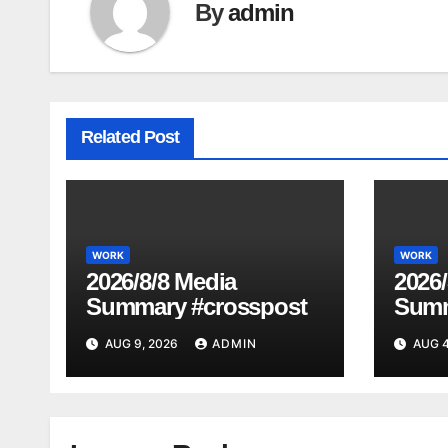
By
admin
Related Post
WORK
WORK
2026/8/8 Media
2026/
Summary #crosspost
Summ
AUG 9, 2026
ADMIN
AUG 4