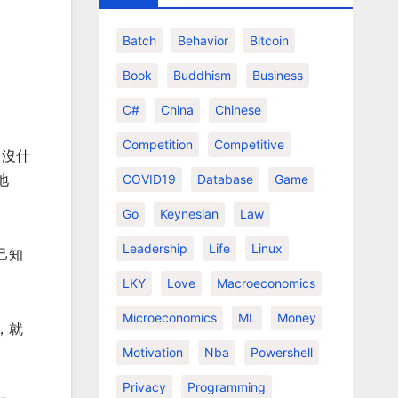
Batch
Behavior
Bitcoin
Book
Buddhism
Business
C#
China
Chinese
Competition
Competitive
。沒什
地
COVID19
Database
Game
Go
Keynesian
Law
Leadership
Life
Linux
己知
。
LKY
Love
Macroeconomics
Microeconomics
ML
Money
，就
Motivation
Nba
Powershell
Privacy
Programming