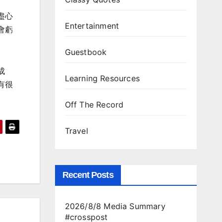
盡心
Entertainment
會虧
Guestbook
成
Learning Resources
有很
Off The Record
Travel
Recent Posts
2026/8/8 Media Summary
#crosspost