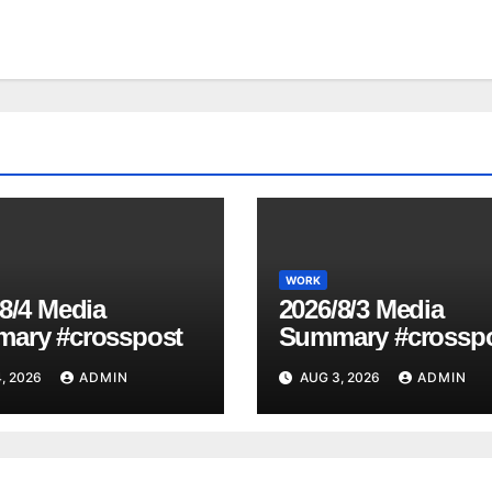
WORK
8/4 Media
2026/8/3 Media
ary #crosspost
Summary #crossp
, 2026
ADMIN
AUG 3, 2026
ADMIN