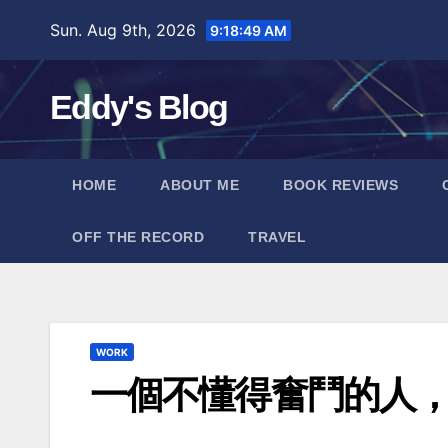
Skip
Sun. Aug 9th, 2026
9:18:50 AM
to
content
Eddy's Blog
HOME
ABOUT ME
BOOK REVIEWS
OFF THE RECORD
TRAVEL
WORK
一個不懂得奮鬥的人