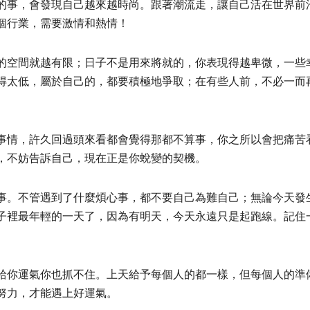
的事，會發現自己越來越時尚。跟著潮流走，讓自己活在世界前
個行業，需要激情和熱情！
的空間就越有限；日子不是用來將就的，你表現得越卑微，一些
得太低，屬於自己的，都要積極地爭取；在有些人前，不必一而
事情，許久回過頭來看都會覺得那都不算事，你之所以會把痛苦
，不妨告訴自己，現在正是你蛻變的契機。
事。不管遇到了什麼煩心事，都不要自己為難自己；無論今天發
子裡最年輕的一天了，因為有明天，今天永遠只是起跑線。記住
給你運氣你也抓不住。上天給予每個人的都一樣，但每個人的準
努力，才能遇上好運氣。