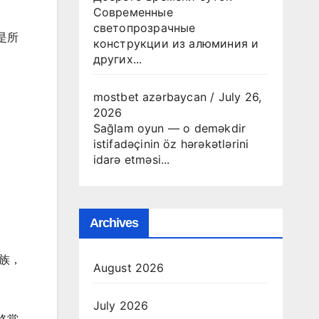
Современные
светопрозрачные
是所
конструкции из алюминия и
других...
mostbet azərbaycan
/
July 26,
2026
Sağlam oyun — o deməkdir
istifadəçinin öz hərəkətlərini
idarə etməsi...
Archives
族，
August 2026
July 2026