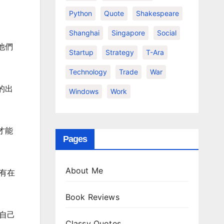
Python
Quote
Shakespeare
Shanghai
Singapore
Social
他們
Startup
Strategy
T-Ara
Technology
Trade
War
的出
Windows
Work
才能
Pages
About Me
有在
Book Reviews
自己
Classy Quotes