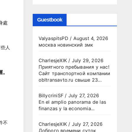
Guestbook
身處
ValyaspitsPD
/
August 4, 2026
москва новинский змк
有些人
CharlesjeXIK
/
July 29, 2026
Приятного пребывания у нас!
運。
Сайт транспортной компании
obltransavto.ru свыше 23...
BillycriniSF
/
July 27, 2026
En el amplio panorama de las
finanzas y la economia...
件不
CharlesjeXIK
/
July 27, 2026
Доброго времени суток