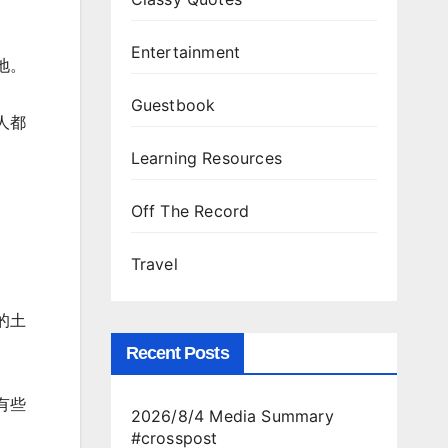
Entertainment
地。
Guestbook
人都
Learning Resources
Off The Record
Travel
的土
Recent Posts
有些
2026/8/4 Media Summary
#crosspost