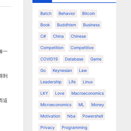
Batch
Behavior
Bitcoin
Book
Buddhism
Business
C#
China
Chinese
Competition
Competitive
每一
COVID19
Database
Game
Go
Keynesian
Law
得到
Leadership
Life
Linux
LKY
Love
Macroeconomics
而這
Microeconomics
ML
Money
Motivation
Nba
Powershell
Privacy
Programming