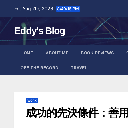
Skip
Fri. Aug 7th, 2026
8:49:16 PM
to
content
Eddy's Blog
HOME
ABOUT ME
BOOK REVIEWS
OFF THE RECORD
TRAVEL
WORK
成功的先決條件：善