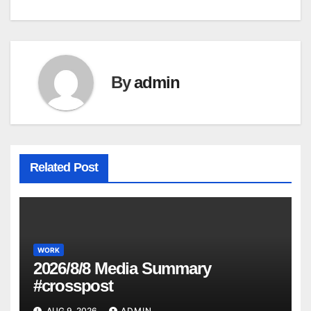
navigation
By
admin
Related Post
WORK
2026/8/8 Media Summary
#crosspost
AUG 9, 2026
ADMIN