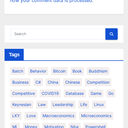
how your comment data is processed.
Tags
Batch
Behavior
Bitcoin
Book
Buddhism
Business
C#
China
Chinese
Competition
Competitive
COVID19
Database
Game
Go
Keynesian
Law
Leadership
Life
Linux
LKY
Love
Macroeconomics
Microeconomics
ML
Money
Motivation
Nba
Powershell