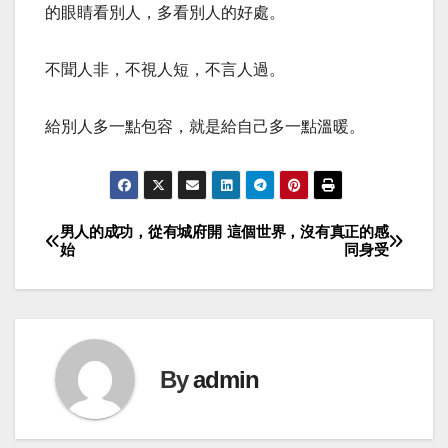
的眼睛看別人，多看別人的好處。
不聞人非，不視人短，不言人過。
給別人多一點包容，就是給自己多一點溫暖。
男人的成功，從有城府開
這個世界，沒有真正的感
Post
始
同身受
navigation
By
admin