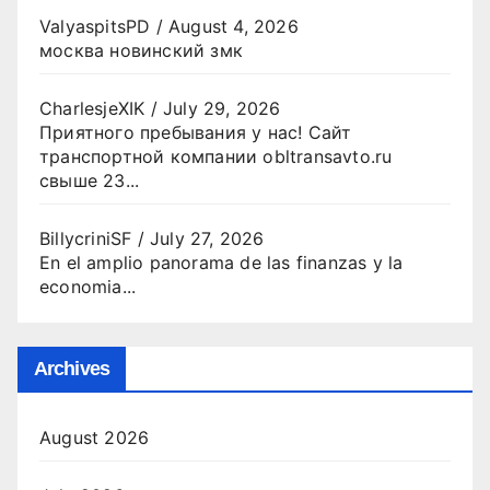
ValyaspitsPD
/
August 4, 2026
москва новинский змк
CharlesjeXIK
/
July 29, 2026
Приятного пребывания у нас! Сайт
транспортной компании obltransavto.ru
свыше 23...
BillycriniSF
/
July 27, 2026
En el amplio panorama de las finanzas y la
economia...
Archives
August 2026