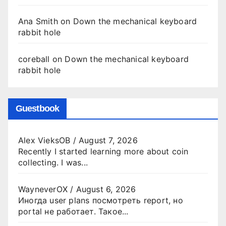
Ana Smith
on
Down the mechanical keyboard
rabbit hole
coreball
on
Down the mechanical keyboard
rabbit hole
Guestbook
Alex VieksOB
/
August 7, 2026
Recently I started learning more about coin
collecting. I was...
WayneverOX
/
August 6, 2026
Иногда user plans посмотреть report, но
portal не работает. Такое...