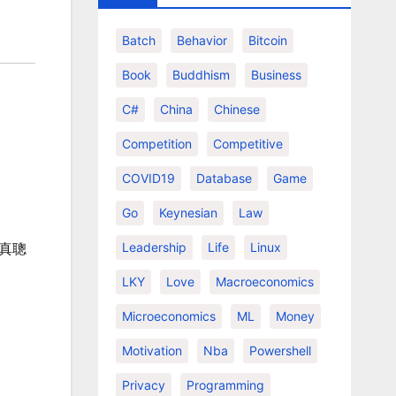
Batch
Behavior
Bitcoin
Book
Buddhism
Business
C#
China
Chinese
Competition
Competitive
COVID19
Database
Game
Go
Keynesian
Law
Leadership
Life
Linux
真聰
LKY
Love
Macroeconomics
Microeconomics
ML
Money
Motivation
Nba
Powershell
Privacy
Programming