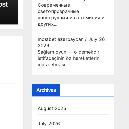
ost
Современные
светопрозрачные
конструкции из алюминия и
других...
mostbet azərbaycan
/
July 26,
2026
Sağlam oyun — o deməkdir
istifadəçinin öz hərəkətlərini
idarə etməsi...
Archives
August 2026
July 2026