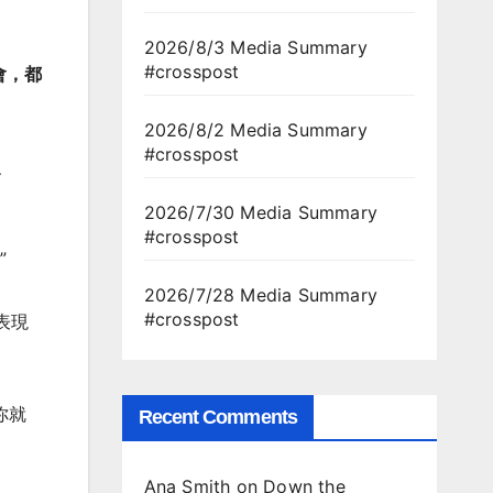
2026/8/3 Media Summary
#crosspost
會，都
2026/8/2 Media Summary
#crosspost
、
2026/7/30 Media Summary
#crosspost
”
2026/7/28 Media Summary
#crosspost
表現
你就
Recent Comments
Ana Smith
on
Down the