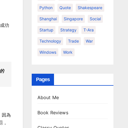
Python
Quote
Shakespeare
Shanghai
Singapore
Social
的成功
Startup
Strategy
T-Ara
Technology
Trade
War
Windows
Work
的
Pages
About Me
Book Reviews
。因為
罰，
Classy Quotes