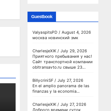
Guestbook
ValyaspitsPD
/
August 4, 2026
москва новинский змк
CharlesjeXIK
/
July 29, 2026
Приятного пребывания у нас!
Сайт транспортной компании
obltransavto.ru свыше 23...
BillycriniSF
/
July 27, 2026
En el amplio panorama de las
finanzas y la economia...
CharlesjeXIK
/
July 27, 2026
Доброго времени суток