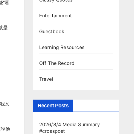
些“容
Entertainment
就是
Guestbook
Learning Resources
Off The Record
Travel
後我又
Recent Posts
2026/8/4 Media Summary
人說他
#crosspost