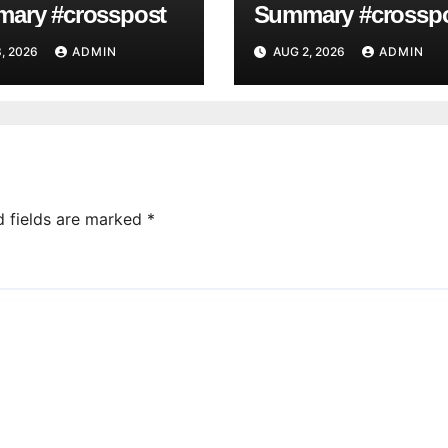
ary #crosspost
Summary #crossp
, 2026
ADMIN
AUG 2, 2026
ADMIN
d fields are marked
*