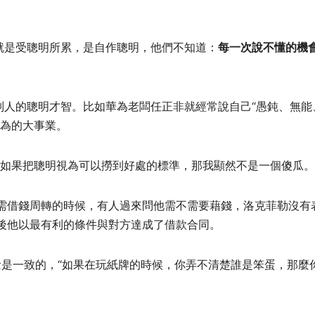
就是受聰明所累，是自作聰明，他們不知道：
每一次說不懂的機
別人的聰明才智。比如華為老闆任正非就經常說自己“愚鈍、無能
華為的大事業。
。如果把聰明視為可以撈到好處的標準，那我顯然不是一個傻瓜。
需借錢周轉的時候，有人過來問他需不需要藉錢，洛克菲勒沒有
後他以最有利的條件與對方達成了借款合同。
念是一致的，“如果在玩紙牌的時候，你弄不清楚誰是笨蛋，那麼