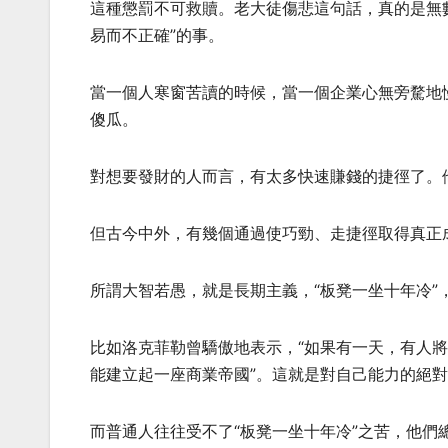
這種懲罰不可救贖。老大徒傷悲這句話，真的是無
易而不正確”的事。
當一個人寒窗苦讀的時候，當一個企業心無旁騖地
傻瓜。
對想要發財的人而言，有太多快速賺錢的捷徑了。他
但古今中外，有幾個通過使巧勁、走捷徑取得真正
所謂大智若愚，就是長期主義，“板凳一坐十年冷”
比如洛克菲勒曾驕傲地表示，“如果有一天，有人
能建立起一座商業帝國”。這就是對自己能力的絕
而普通人往往受不了“板凳一坐十年冷”之苦，他們