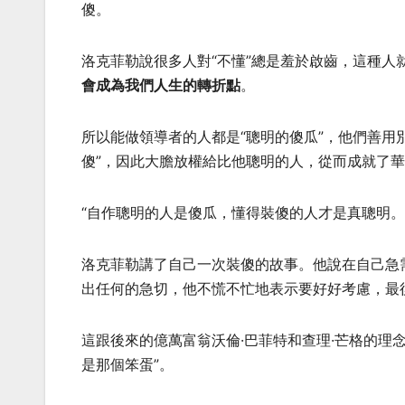
傻。
洛克菲勒說很多人對“不懂”總是羞於啟齒，這種人
會成為我們人生的轉折點
。
所以能做領導者的人都是“聰明的傻瓜”，他們善用
傻”，因此大膽放權給比他聰明的人，從而成就了
“自作聰明的人是傻瓜，懂得裝傻的人才是真聰明
洛克菲勒講了自己一次裝傻的故事。他說在自己急
出任何的急切，他不慌不忙地表示要好好考慮，最
這跟後來的億萬富翁沃倫·巴菲特和查理·芒格的理
是那個笨蛋”。