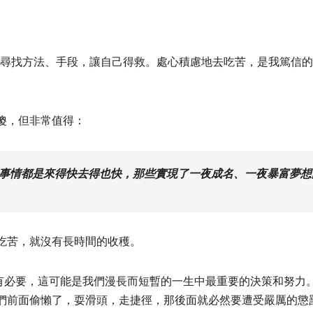
去尋找方法、手段，讓自己得救。處心積慮地去吃苦，是我篤信
傻，但非常值得：
事情都是來得快去得也快，那些實現了一夜成名、一夜暴富夢想
吃苦，就沒有長時間的收穫。
別有必要，這可能是我們漫長而短暫的一生中最重要的決策和努力
們前面偷懶了，耍滑頭，走捷徑，那後面就必然要遭受嚴厲的懲