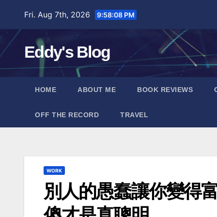
Skip
Fri. Aug 7th, 2026
9:58:09 PM
to
content
Eddy's Blog
HOME
ABOUT ME
BOOK REVIEWS
OFF THE RECORD
TRAVEL
WORK
別人的愚蠢讓你變得
傻才是真聰明