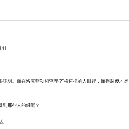
441
很聰明。而在洛克菲勒和查理·芒格這樣的人眼裡，懂得裝傻才是
賺到那些人的錢呢？
話。