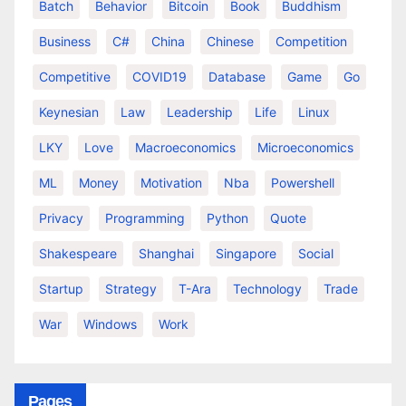
Batch
Behavior
Bitcoin
Book
Buddhism
Business
C#
China
Chinese
Competition
Competitive
COVID19
Database
Game
Go
Keynesian
Law
Leadership
Life
Linux
LKY
Love
Macroeconomics
Microeconomics
ML
Money
Motivation
Nba
Powershell
Privacy
Programming
Python
Quote
Shakespeare
Shanghai
Singapore
Social
Startup
Strategy
T-Ara
Technology
Trade
War
Windows
Work
Pages