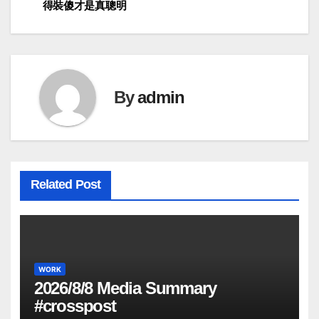
得裝傻才是真聰明
navigation
By
admin
Related Post
WORK
2026/8/8 Media Summary
#crosspost