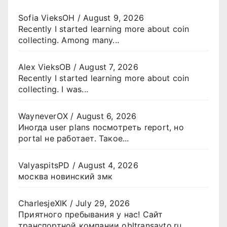
Sofia VieksOH
/
August 9, 2026
Recently I started learning more about coin
collecting. Among many...
Alex VieksOB
/
August 7, 2026
Recently I started learning more about coin
collecting. I was...
WayneverOX
/
August 6, 2026
Иногда user plans посмотреть report, но
portal не работает. Такое...
ValyaspitsPD
/
August 4, 2026
москва новинский змк
CharlesjeXIK
/
July 29, 2026
Приятного пребывания у нас! Сайт
транспортной компании obltransavto.ru