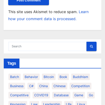
This site uses Akismet to reduce spam.
Learn
how your comment data is processed.
Tags
Batch
Behavior
Bitcoin
Book
Buddhism
Business
C#
China
Chinese
Competition
Competitive
COVID19
Database
Game
Go
Keynesian
Law
Leadership
Life
Linux