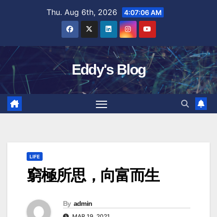
Skip
Thu. Aug 6th, 2026
4:07:07 AM
to
content
Eddy's Blog
LIFE
窮極所思，向富而生
By
admin
MAR 19, 2021