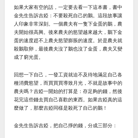
如果大家有空的話，一定要去看一下這本書，書中
金先生告訴吉婭：不要殺死自己的鵝。這段故事讓
人印象非常深刻。一個農夫有一隻下金蛋的鵝，農
夫開始很高興。後來農夫的慾望越來越大，鵝下金
蛋的速度趕不上農夫慾望膨脹的速度。於是農夫就
殺鵝取卵，最後農夫沒了鵝也沒了金蛋，農夫又變
成了窮光蛋。
回想一下自己，一發工資就迫不及待地滿足自己各
種消費慾望，而買買買導致月光，不就是故事中的
農夫嗎？吉婭一開始的打算是：存足夠的錢，然後
花完這些錢去買自己喜歡的東西。如果吉婭真的這
麼做了，那麼吉婭同樣是殺死了自己的鵝！
金先生告訴吉婭，把自己掙的錢，分成三部分：