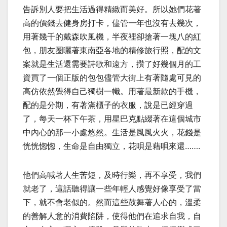
告訴別人要把生活過得精緻而美好。所以她們花著
高的價錢去健身房打卡，儘管一年也沒有去幾次，
用著幾千的戴森吹風機，半夜裡卻搶著一塊八的紅
包，朋友圈曬著東南亞各地的精修旅行照，配的文
案就是生活還需要詩歌和遠方，攢了好幾個月的工
資買了一個正版的包包儘管大街上有著隨處可見的
高仿依然覺得自己獨樹一幟。用著最新款的手機，
配的是分期，有著滿櫃子的衣服，說是已經穿過
了，每天一杯下午茶，用星巴克點綴著在這個城市
中內心的那一小處悠然。生活是風風火火，花錢是
恍恍惚惚，生命是自由獨立，花唄是藉唄來還…….
他們高喊著人生苦短，及時行樂，再不享受，我們
就老了，這話聽得讓一些年輕人感覺好像享受了當
下，就不會老似的。然而這些鼓舞著人心的，溫柔
的善解人意的消費陷阱，使得他們在追求自我，自