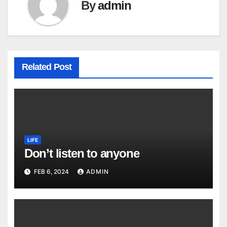
By
admin
Related Post
LIFE
Don’t listen to anyone
FEB 6, 2024
ADMIN