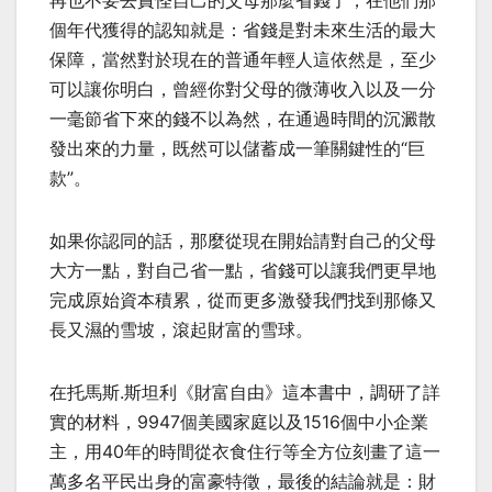
再也不要去責怪自己的父母那麼省錢了，在他們那
個年代獲得的認知就是：省錢是對未來生活的最大
保障，當然對於現在的普通年輕人這依然是，至少
可以讓你明白，曾經你對父母的微薄收入以及一分
一毫節省下來的錢不以為然，在通過時間的沉澱散
發出來的力量，既然可以儲蓄成一筆關鍵性的“巨
款”。
如果你認同的話，那麼從現在開始請對自己的父母
大方一點，對自己省一點，省錢可以讓我們更早地
完成原始資本積累，從而更多激發我們找到那條又
長又濕的雪坡，滾起財富的雪球。
在托馬斯.斯坦利《財富自由》這本書中，調研了詳
實的材料，9947個美國家庭以及1516個中小企業
主，用40年的時間從衣食住行等全方位刻畫了這一
萬多名平民出身的富豪特徵，最後的結論就是：財