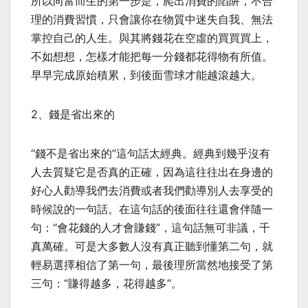
所以向富而生的第一步是，爬出消費的陷阱，不合
理的消費習慣，只會讓你在物質中迷失自我、無法
掌控自己的人生。與其將錢花在空虛的買買買上，
不如想想，怎樣才能把每一分錢都花得物有所值。
早早完成原始積累，到後面雪球才能越滾越大。
2、錢是省出來的
“錢不是省出來的”這句話太經典。經典到幾乎沒有
人去質疑它是否真的正確，因為這往往出在身邊的
好心人勸導我們去消費或者我們勸導別人去享受的
時候說的一句話。在這句話的後面往往還會伴隨一
句：“會花錢的人才會賺錢”，這句話無可非議，千
真萬確。可是大多數人沒有真正聽到懂第二句，就
輕易選擇相信了第一句，最後理所當然地接受了第
三句：“賺得越多，花得越多”。