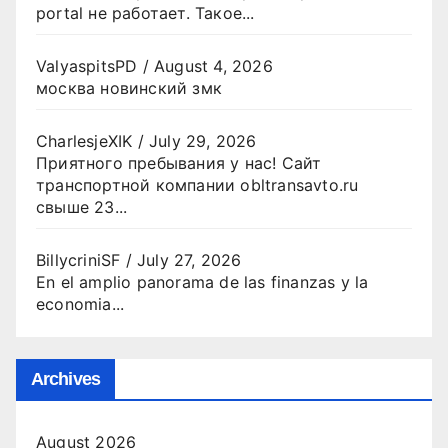
portal не работает. Такое...
ValyaspitsPD
/
August 4, 2026
москва новинский змк
CharlesjeXIK
/
July 29, 2026
Приятного пребывания у нас! Сайт
транспортной компании obltransavto.ru
свыше 23...
BillycriniSF
/
July 27, 2026
En el amplio panorama de las finanzas y la
economia...
Archives
August 2026