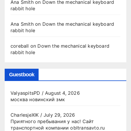
Ana Smith
on
Down the mechanical keyboard
rabbit hole
Ana Smith
on
Down the mechanical keyboard
rabbit hole
coreball
on
Down the mechanical keyboard
rabbit hole
Guestbook
ValyaspitsPD
/
August 4, 2026
москва новинский змк
CharlesjeXIK
/
July 29, 2026
Приятного пребывания у нас! Сайт
транспортной компании obltransavto.ru