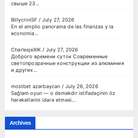
свыше 23...
BillycriniSF
/
July 27, 2026
En el amplio panorama de las finanzas y la
economia...
CharlesjeXIK
/
July 27, 2026
Доброго времени суток Современные
светопрозрачные конструкции из алюминия
и других...
mostbet azərbaycan
/
July 26, 2026
Sağlam oyun — o deməkdir istifadəçinin öz
hərəkətlərini idarə etməsi...
Archives