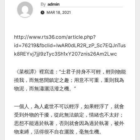
By
admin
MAR 18, 2021
http://www.rts36.com/article.php?
id=76219&fbclid=IwAR0dLR2R_zP_Sc7EQJnTus
k8REYvj7jjI9zTyc3Sh1xY207znis26Am2Lwc
《菜根譚》裡寫道：“士君子持身不可輕，輕則物能
撓我，而無悠閒鎮定之趣；用意不可重，重則我為
物泥，而無瀟灑活潑之機。”
一個人，為人處世不可以輕浮，如果輕浮了，就會
受到外物的干擾，從此無法鎮定，情緒也不太好；
思想不能過於執著，否則就會因為過於執著，被外
物束縛，活得很不自在灑脫，毫無生機。