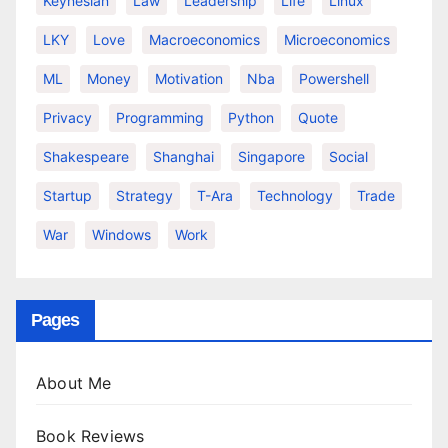
Keynesian
Law
Leadership
Life
Linux
LKY
Love
Macroeconomics
Microeconomics
ML
Money
Motivation
Nba
Powershell
Privacy
Programming
Python
Quote
Shakespeare
Shanghai
Singapore
Social
Startup
Strategy
T-Ara
Technology
Trade
War
Windows
Work
Pages
About Me
Book Reviews