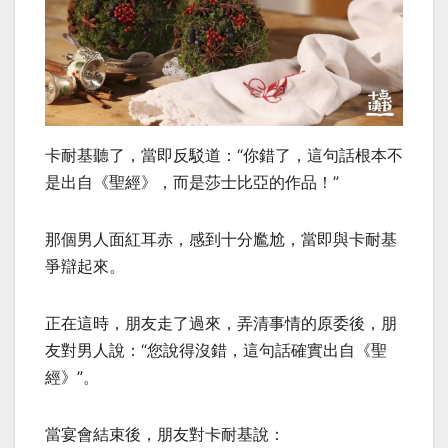
卡耐基聽了，當即反駁道：“你錯了，這句話根本不
是出自《聖經》，而是莎士比亞的作品！”
那個男人面紅耳赤，感到十分尷尬，當即與卡耐基
爭辯起來。
正在這時，朋友走了過來，弄清事情的原委後，朋
友對男人說：“您說得沒錯，這句話確實出自《聖
經》”。
當宴會結束後，朋友對卡耐基說：