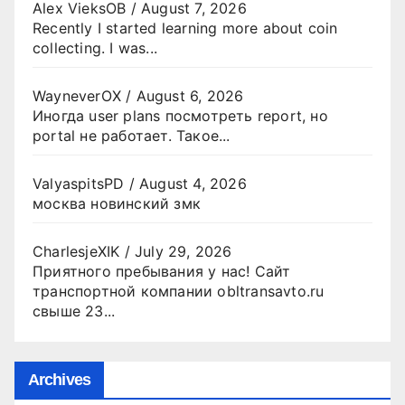
Alex VieksOB
/
August 7, 2026
Recently I started learning more about coin
collecting. I was...
WayneverOX
/
August 6, 2026
Иногда user plans посмотреть report, но
portal не работает. Такое...
ValyaspitsPD
/
August 4, 2026
москва новинский змк
CharlesjeXIK
/
July 29, 2026
Приятного пребывания у нас! Сайт
транспортной компании obltransavto.ru
свыше 23...
Archives