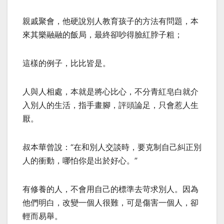
親戚聚會，他硬說別人教育孩子的方法有問題，本
來其樂融融的飯局，最終卻吵得臉紅脖子粗；
這樣的例子，比比皆是。
人與人相處，本就是將心比心，不分青紅皂白就介
入別人的生活，指手畫腳，評頭論足，只會惹人生
厭。
叔本華曾說：“在和別人交談時，要克制自己糾正別
人的衝動，哪怕你是出於好心。”
有修養的人，不會用自己的標準去苛求別人。因為
他們明白，改變一個人很難，可是傷害一個人，卻
輕而易舉。