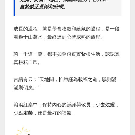
自於缺乏見識和悲憫。
成長的過程，就是學會收斂和蘊藏的過程，是一段
看過千山萬水，最終達到心智成熟的旅程。
誇一千道一萬，都不如踏踏實實紮根生活，認認真
真耕耘自己。
古語有云：“天地間，惟謙謹為載福之道，驕則滿，
滿則傾矣。”
滾滾紅塵中，保持內心的謙謹與敬畏，少去炫耀，
少點虛榮，便是最好的福氣。