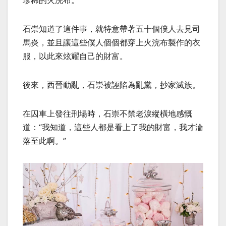
石崇知道了這件事，就特意帶著五十個僕人去見司
馬炎，並且讓這些僕人個個都穿上火浣布製作的衣
服，以此來炫耀自己的財富。
後來，西晉動亂，石崇被誣陷為亂黨，抄家滅族。
在囚車上發往刑場時，石崇不禁老淚縱橫地感慨
道：“我知道，這些人都是看上了我的財富，我才淪
落至此啊。”