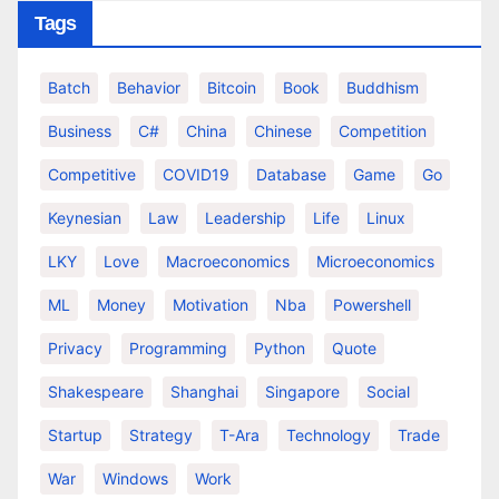
Tags
Batch
Behavior
Bitcoin
Book
Buddhism
Business
C#
China
Chinese
Competition
Competitive
COVID19
Database
Game
Go
Keynesian
Law
Leadership
Life
Linux
LKY
Love
Macroeconomics
Microeconomics
ML
Money
Motivation
Nba
Powershell
Privacy
Programming
Python
Quote
Shakespeare
Shanghai
Singapore
Social
Startup
Strategy
T-Ara
Technology
Trade
War
Windows
Work