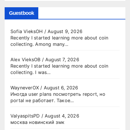
Guestbook
Sofia VieksOH
/
August 9, 2026
Recently I started learning more about coin
collecting. Among many...
Alex VieksOB
/
August 7, 2026
Recently I started learning more about coin
collecting. I was...
WayneverOX
/
August 6, 2026
Иногда user plans посмотреть report, но
portal не работает. Такое...
ValyaspitsPD
/
August 4, 2026
москва новинский змк