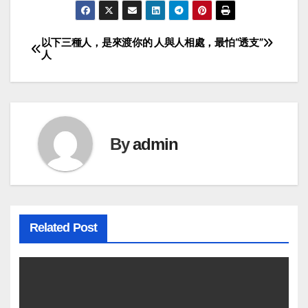
以下三種人，是來渡你的
人與人相處，最怕“透支”
Post
人
navigation
By
admin
Related Post