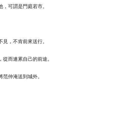
他，可謂是門庭若市。
不見，不肯前來送行。
，從而連累自己的前途。
將范仲淹送到城外。