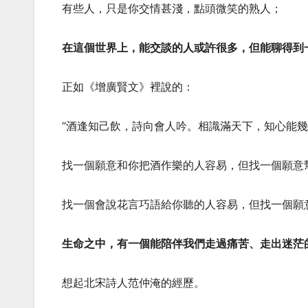
有些人，只是你交情甚淺，點頭微笑的熟人；
在這個世界上，能交談的人或許很多，但能聊得到
正如《增廣賢文》裡說的：
“酒逢知己飲，詩向會人吟。相識滿天下，知心能幾
找一個願意和你把酒作樂的人容易，但找一個願意
找一個會說花言巧語給你聽的人容易，但找一個願
生命之中，有一個能陪伴我們走過痛苦、走出迷茫
想起北宋詩人范仲淹的經歷。