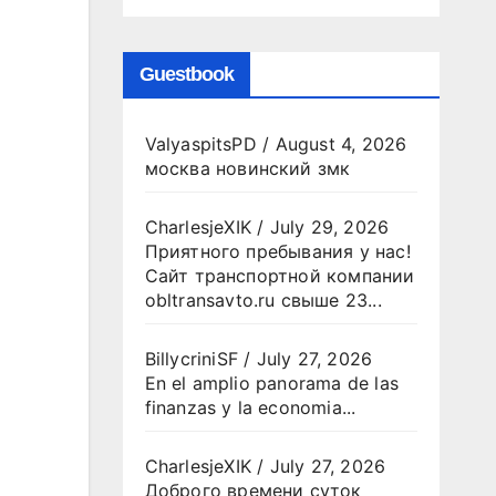
Guestbook
ValyaspitsPD
/
August 4, 2026
москва новинский змк
CharlesjeXIK
/
July 29, 2026
Приятного пребывания у нас!
Сайт транспортной компании
obltransavto.ru свыше 23...
BillycriniSF
/
July 27, 2026
En el amplio panorama de las
finanzas y la economia...
CharlesjeXIK
/
July 27, 2026
Доброго времени суток