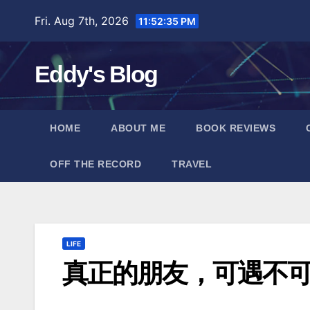
Skip
Fri. Aug 7th, 2026
11:52:36 PM
to
content
Eddy's Blog
HOME
ABOUT ME
BOOK REVIEWS
OFF THE RECORD
TRAVEL
LIFE
真正的朋友，可遇不