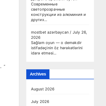
Современные
светопрозрачные
конструкции из алюминия и
других...
mostbet azərbaycan
/
July 26,
2026
Sağlam oyun — o deməkdir
istifadəçinin öz hərəkətlərini
idarə etməsi...
。”
Archives
August 2026
July 2026