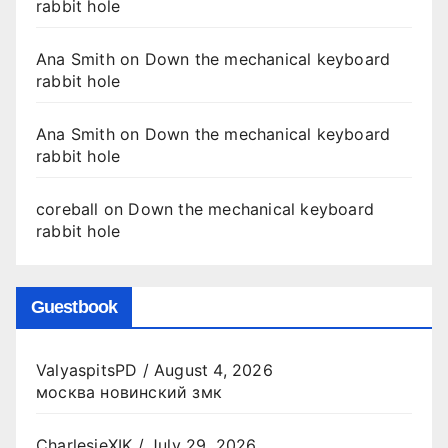
rabbit hole
Ana Smith
on
Down the mechanical keyboard
rabbit hole
Ana Smith
on
Down the mechanical keyboard
rabbit hole
coreball
on
Down the mechanical keyboard
rabbit hole
Guestbook
ValyaspitsPD
/
August 4, 2026
москва новинский змк
CharlesjeXIK
/
July 29, 2026