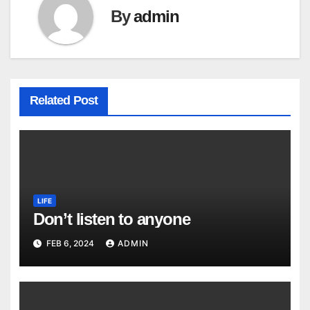
By
admin
Related Post
LIFE
Don’t listen to anyone
FEB 6, 2024
ADMIN