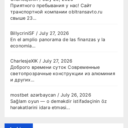
Приятного пребывания у нас! Сайт
транспортной компании obltransavto.ru
свыше 23...
BillycriniSF
/
July 27, 2026
En el amplio panorama de las finanzas y la
economia...
CharlesjeXIK
/
July 27, 2026
Доброго времени суток Современные
светопрозрачные конструкции из алюминия
и других...
mostbet azərbaycan
/
July 26, 2026
Sağlam oyun — o deməkdir istifadəçinin öz
hərəkətlərini idarə etməsi...