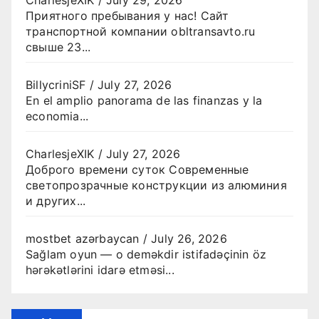
Приятного пребывания у нас! Сайт
транспортной компании obltransavto.ru
свыше 23...
BillycriniSF
/
July 27, 2026
En el amplio panorama de las finanzas y la
economia...
CharlesjeXIK
/
July 27, 2026
Доброго времени суток Современные
светопрозрачные конструкции из алюминия
и других...
mostbet azərbaycan
/
July 26, 2026
Sağlam oyun — o deməkdir istifadəçinin öz
hərəkətlərini idarə etməsi...