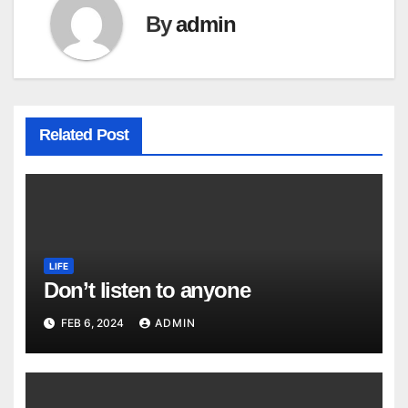
By
admin
Related Post
LIFE
Don’t listen to anyone
FEB 6, 2024
ADMIN