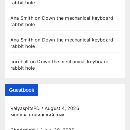
rabbit hole
Ana Smith
on
Down the mechanical keyboard
rabbit hole
Ana Smith
on
Down the mechanical keyboard
rabbit hole
coreball
on
Down the mechanical keyboard
rabbit hole
Guestbook
ValyaspitsPD
/
August 4, 2026
москва новинский змк
CharlesjeXIK
/
July 29, 2026