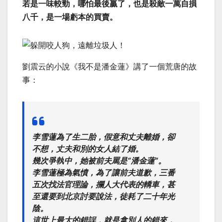
若是一味較勁，哪怕最後贏了，也是殺敵一萬自損
八千，是一場虧本的買賣。
劉震云的小說《我不是潘金蓮》講了一個荒唐的故
事：
李雪蓮為了生二胎，假意和丈夫離婚，卻
不想，丈夫和別的女人結了婚。
幾次爭執中，她被前夫罵是“潘金蓮”。
李雪蓮極為氣憤，為了讓前夫道歉，三番
五次找法官理論，攔人大代表的轎車，甚
至還要到北京討要說法，徒耗了二十年光
陰。
這世上最大的錯誤，就是拿別人的錯來，