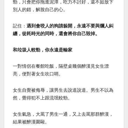
勁，只會把你拖進泥潭，吃力不討好，還不如放下
別人的錯，解脫自己的心。
記住：
遇到會咬人的狗請躲開，永遠不要與爛人糾
纏，徒耗時光的同時，還會將你自己毀掉。
和垃圾人較勁，你永遠是輸家
一對情侶在餐館吃飯，隔壁桌幾個醉漢見女生漂
亮，便對著女生吹口哨。
女生自覺被侮辱，讓男生去說道說道。男生不以為
然，覺得犯不上跟流氓較勁。
女生氣急，大罵了男生一通，又上去罵那群醉漢，
結果被醉漢圍毆。