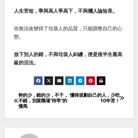
人生苦短，寧與高人爭高下，不與爛人論短長。
你無法改變得了垃圾人的品質，只能調整自己的心
態。
放下別人的錯，不與垃圾人糾纏，便是後半生最高
級的活法。
幹的少，錯的少，不干，
懂得規劃自己的人，少吃
Post
不錯，別當職場“待宰”的
10年苦！
慢馬
navigation