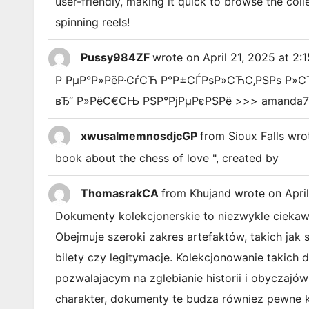
user-friendly, making it quick to browse the col
spinning reels!
Pussy984ZF
wrote on
April 21, 2025
at
2:
Р РµР°Р»РёР·СѓСЋ Р°Р±СЃРѕР»СЋС‚РЅРѕ Р»С
вЂ“ Р»РёС€СЊ РЅР°РјРµРєРЅРё >>> amanda73.
xwusalmemnosdjcGP
from
Sioux Falls
wro
book about the chess of love ", created by
ThomasrakCA
from
Khujand
wrote on
Apri
Dokumenty kolekcjonerskie to niezwykle ciekawy 
Obejmuje szeroki zakres artefaktów, takich jak 
bilety czy legitymacje. Kolekcjonowanie takic
pozwalajacym na zglebianie historii i obyczajó
charakter, dokumenty te budza równiez pewne k