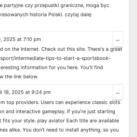
e partyjne czy przepustki graniczne, moga byc
esowanych historia Polski. czytaj dalej
9, 2025
at
7:10 pm
Toggle
...
this
nd on the Internet. Check out this site. There's a great
metabox
n-sport/intermediate-tips-to-start-a-sportsbook-
teresting information for you here. You'll find
w the link below.
l 18, 2025
at
9:24 pm
Toggle
...
this
rom top providers. Users can experience classic slots
metabox
n and interactive gameplay. If you're just starting
fits your style. play aviator Each title are available
s alike. You don’t need to install anything, so you