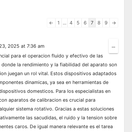
Guestbook
←
1
...
4
5
6
7
8
9
→
list
navigation
 23, 2025
at
7:36 am
Toggle
...
this
cial para el operacion fluido y efectivo de las
metabox
donde la rendimiento y la fiabilidad del aparato son
cion juegan un rol vital. Estos dispositivos adaptados
omponentes dinamicas, ya sea en herramientas de
dispositivos domesticos. Para los especialistas en
 con aparatos de calibracion es crucial para
lquier sistema rotativo. Gracias a estas soluciones
cativamente las sacudidas, el ruido y la tension sobre
entes caros. De igual manera relevante es el tarea