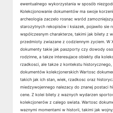
ewentualnego wykorzystania w sposób niezgodn
Kolekcjonowanie dokumentów ma swoje korzenie w
archeologia zaczelo rosnac wsród zamozniejsz
starozytnych rekopisów i ksiazek, pojawilo sie
wspólczesnym charakterze, takimi jak bilety z w
przedmioty zwiazane z codziennym zyciem. W XX
dokumenty takie jak paszporty czy dowody osob
rodzinne, a takze interesujace obiekty dla kolek
rzadkosci, ale takze z kontekstu historycznego
dokumentów kolekcjonerskich Wartosc dokument
takich jak ich stan, wiek, rzadkosc oraz histor
miedzywojennego nalezacy do znanej postaci h
cene. Z kolei bilety z waznych wydarzen spor
kolekcjonerów z calego swiata. Wartosc dokum
waznymi momentami w historii, takimi jak wojny,