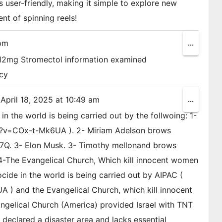
s user-friendly, making it simple to explore new
nt of spinning reels!
pm
Toggle
...
this
 12mg Stromectol information examined
metabox
cy
April 18, 2025
at
10:49 am
Toggle
...
this
n the world is being carried out by the follwoing: 1-
metabox
h?v=COx-t-Mk6UA ). 2- Miriam Adelson brows
. 3- Elon Musk. 3- Timothy mellonand brows
The Evangelical Church, Which kill innocent women
cide in the world is being carried out by AIPAC (
 and the Evangelical Church, which kill innocent
gelical Church (America) provided Israel with TNT
declared a disaster area and lacks essential