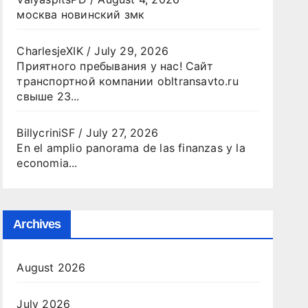
москва новинский змк
CharlesjeXIK
/
July 29, 2026
Приятного пребывания у нас! Сайт
транспортной компании obltransavto.ru
свыше 23...
.
BillycriniSF
/
July 27, 2026
En el amplio panorama de las finanzas y la
economia...
Archives
.
August 2026
July 2026