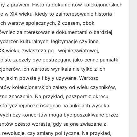
y z prawem. Historia dokumentów kolekcjonerskich
 XIX wieku, kiedy to zainteresowanie historia i
ych warstw spolecznych. Z czasem, obok
 równiez zainteresowanie dokumentami o bardziej
ydarzen kulturalnych, legitymacje czy inne
 wieku, zwlaszcza po I wojnie swiatowej,
iste zaczely byc postrzegane jako cenne pamiatki
cjonerów. Ich wartosc wynikala nie tylko z ich
, w jakim powstaly i byly uzywane. Wartosc
ów kolekcjonerskich zalezy od wielu czynników,
yczne znaczenie. Na przyklad, paszport z okresu
istorycznej moze osiagnac na aukcjach wysoka
towych czy koncertów moga byc poszukiwane przez
entów czesto wzrasta, gdy sa one zwiazane z
 rewolucje, czy zmiany polityczne. Na przyklad,