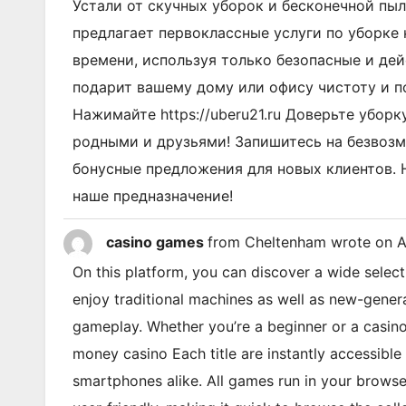
Устали от скучных уборок и бесконечной пы
предлагает первоклассные услуги по уборке
времени, используя только безопасные и де
подарит вашему дому или офису чистоту и п
Нажимайте https://uberu21.ru Доверьте убор
родными и друзьями! Запишитесь на безвоз
бонусные предложения для новых клиентов. 
наше предназначение!
casino games
from
Cheltenham
wrote on
A
On this platform, you can discover a wide select
enjoy traditional machines as well as new-generat
gameplay. Whether you’re a beginner or a casino e
money casino Each title are instantly accessibl
smartphones alike. All games run in your browser,