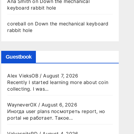
Ana Smith
on
Down the mechanical
keyboard rabbit hole
coreball
on
Down the mechanical keyboard
rabbit hole
Guestbook
Alex VieksOB
/
August 7, 2026
Recently I started learning more about coin
collecting. I was...
WayneverOX
/
August 6, 2026
Иногда user plans посмотреть report, но
portal не работает. Такое...
ValyaspitsPD
/
August 4, 2026