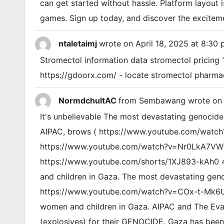
can get started without hassle. Platform layout i
games. Sign up today, and discover the exciteme
ntaletaimj
wrote on
April 18, 2025
at
8:30 
Stromectol information data stromectol pricing
https://gdoorx.com/ - locate stromectol pharma
NormdchultAC
from
Sembawang
wrote on
It's unbelievable The most devastating genocide i
AIPAC, brows ( https://www.youtube.com/watc
https://www.youtube.com/watch?v=Nr0LkA7VW7Q
https://www.youtube.com/shorts/1XJ893-kAh0 4-
and children in Gaza. The most devastating geno
https://www.youtube.com/watch?v=COx-t-Mk6UA )
women and children in Gaza. AIPAC and The Evan
(explosives) for their GENOCIDE. Gaza has been 