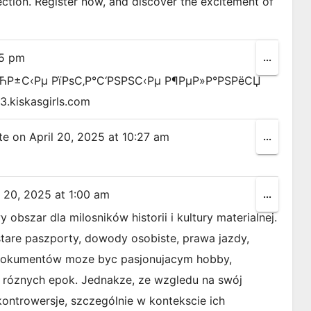
lection. Register now, and discover the excitement of
15 pm
Toggle
...
this
ЋР±С‹Рµ РїРѕС‚Р°С‘РЅРЅС‹Рµ Р¶РµР»Р°РЅРёСЏ
metabox
kiskasgirls.com
te on
April 20, 2025
at
10:27 am
Toggle
...
this
metabox
l 20, 2025
at
1:00 am
Toggle
...
this
obszar dla milosników historii i kultury materialnej.
metabox
stare paszporty, dowody osobiste, prawa jazdy,
h dokumentów moze byc pasjonujacym hobby,
w róznych epok. Jednakze, ze wzgledu na swój
ontrowersje, szczególnie w kontekscie ich