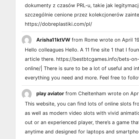
dokumenty z czasów PRL-u, takie jak legitymacj
szczególnie cenione przez kolekcjonerów zainter
https://dobreplastiki.com/pl/
Arisha11ktVW
from
Rome
wrote on
April 1
Hello colleagues Hello. A 11 fine site 1 that I fou
article there. https://bestbtcgames.info/bets-o
online/| There is sure to be a lot of useful and in
everything you need and more. Feel free to follo
play aviator
from
Cheltenham
wrote on
Apri
This website, you can find lots of online slots f
as well as modern video slots with vivid animatio
out or an experienced player, there’s a game that 
anytime and designed for laptops and smartphone