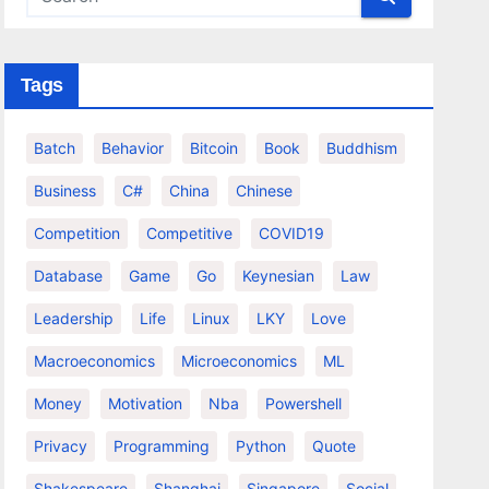
Tags
Batch
Behavior
Bitcoin
Book
Buddhism
Business
C#
China
Chinese
Competition
Competitive
COVID19
.
Database
Game
Go
Keynesian
Law
Leadership
Life
Linux
LKY
Love
Macroeconomics
Microeconomics
ML
Money
Motivation
Nba
Powershell
Privacy
Programming
Python
Quote
Shakespeare
Shanghai
Singapore
Social