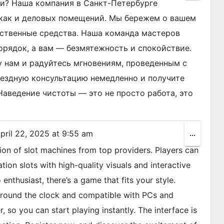
this
ли? Наша компания в Санкт-Петербурге
metabox
 как и деловых помещений. Мы бережем о вашем
йственные средства. Наша команда мастеров
орядок, а вам — безмятежность и спокойствие.
ку нам и радуйтесь мгновениям, проведенным с
мездную консультацию немедленно и получите
Наведение чистоты — это не просто работа, это
pril 22, 2025
at
9:55 am
Toggle
...
this
ion of slot machines from top providers. Players can
metabox
ion slots with high-quality visuals and interactive
nthusiast, there’s a game that fits your style.
e round the clock and compatible with PCs and
 so you can start playing instantly. The interface is