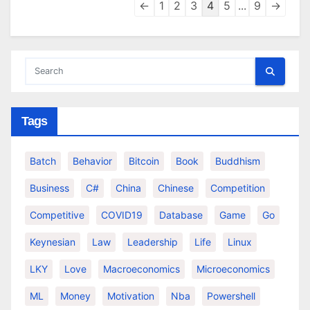
Guestbook
←
1
2
3
4
5
...
9
→
list
navigation
Tags
Batch
Behavior
Bitcoin
Book
Buddhism
Business
C#
China
Chinese
Competition
Competitive
COVID19
Database
Game
Go
Keynesian
Law
Leadership
Life
Linux
LKY
Love
Macroeconomics
Microeconomics
ML
Money
Motivation
Nba
Powershell