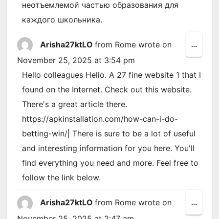
неотъемлемой частью образования для
каждого школьника.
Arisha27ktLO
from
Rome
wrote on
Toggl
...
this
November 25, 2025
at
3:54 pm
metab
Hello colleagues Hello. A 27 fine website 1 that I
found on the Internet. Check out this website.
There's a great article there.
https://apkinstallation.com/how-can-i-do-
betting-win/| There is sure to be a lot of useful
and interesting information for you here. You'll
find everything you need and more. Feel free to
follow the link below.
Arisha27ktLO
from
Rome
wrote on
Toggl
...
this
November 25, 2025
at
2:47 am