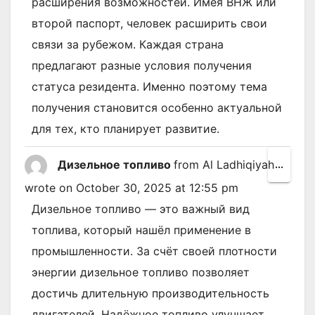
расширения возможностей. Имея ВНЖ или
второй паспорт, человек расширить свои
связи за рубежом. Каждая страна
предлагают разные условия получения
статуса резидента. Именно поэтому тема
получения становится особенно актуальной
для тех, кто планирует развитие.
Дизельное топливо
from
Al Ladhiqiyah
Toggl
...
this
wrote on
October 30, 2025
at
12:55 pm
metab
Дизельное топливо — это важный вид
топлива, который нашёл применение в
промышленности. За счёт своей плотности
энергии дизельное топливо позволяет
достичь длительную производительность
двигателей. Надёжное топливо улучшает