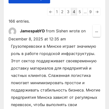
Guestbook
←
1
2
3
4
5
...
9
→
list
166 entries.
navigation
JamespabYD
from
Sishen
wrote on
Toggl
...
this
December 8, 2025
at
12:35 am
metab
Грузоперевозки в Минске играет значимую
роль в работе городской инфраструктуры.
Этот сектор поддерживает своевременную
доставку материалов для предприятий и
частных клиентов. Слаженная логистика
помогает минимизировать простои и
поддерживать стабильность бизнеса. Многие
предприятия Минска зависят от регулярных
перевозок, чтобы выполнять свои