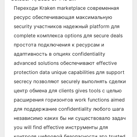
metab
Переходи Kraken marketplace современная
ресурс обеспечивающая максимальную
security участников надежный platform для
complete комплекса options для secure deals
простота подключения к ресурсам и
адаптивность в опциях confidentiality
advanced solutions обеспечивают effective
protection data unique capabilities для support
secrecy позволяют securely выполнять сделки
центр обмена для clients gives tools с целью
расширения горизонтов work functions aimed
для поддержание confidentiality любого шага
независимо каких бы ни существовало задач
you will find effective инструменты для
контроля цифровой безопасности это trusted