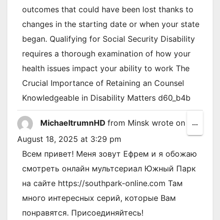
outcomes that could have been lost thanks to
changes in the starting date or when your state
began. Qualifying for Social Security Disability
requires a thorough examination of how your
health issues impact your ability to work The
Crucial Importance of Retaining an Counsel
Knowledgeable in Disability Matters d60_b4b
MichaeltrumnHD
from
Minsk
wrote on
Toggl
...
this
August 18, 2025
at
3:29 pm
metab
Всем привет! Меня зовут Ефрем и я обожаю
смотреть онлайн мультсериал Южный Парк
на сайте https://southpark-online.com Там
много интересных серий, которые Вам
понравятся. Присоединяйтесь!