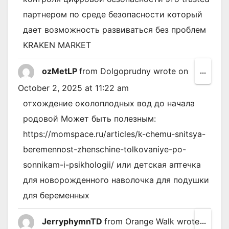
партнером по среде безопасности который
дает возможность развиваться без проблем
KRAKEN MARKET
ozMetLP
from
Dolgoprudny
wrote on
Toggl
...
this
October 2, 2025
at
11:22 am
metab
отхождение околоплодных вод до начала
родовой Может быть полезным:
https://momspace.ru/articles/k-chemu-snitsya-
beremennost-zhenschine-tolkovaniye-po-
sonnikam-i-psikhologii/ или детская аптечка
для новорожденного наволочка для подушки
для беременных
JerryphymnTD
from
Orange Walk
wrote
Toggl
...