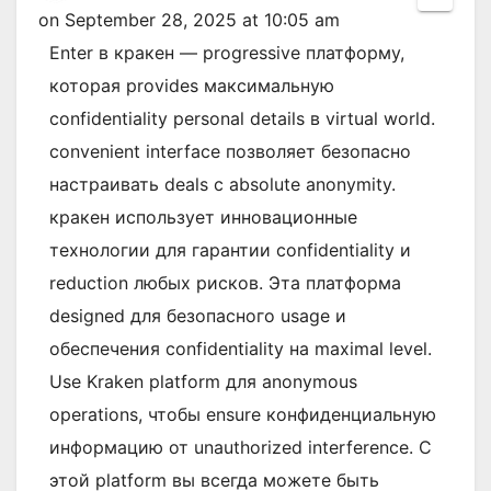
this
on
September 28, 2025
at
10:05 am
metab
Enter в кракен — progressive платформу,
которая provides максимальную
confidentiality personal details в virtual world.
convenient interface позволяет безопасно
настраивать deals с absolute anonymity.
кракен использует инновационные
технологии для гарантии confidentiality и
reduction любых рисков. Эта платформа
designed для безопасного usage и
обеспечения confidentiality на maximal level.
Use Kraken platform для anonymous
operations, чтобы ensure конфиденциальную
информацию от unauthorized interference. С
этой platform вы всегда можете быть