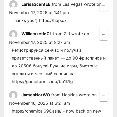
LarisaScentEE
from
Las Vegas
wrote on
Toggl
...
this
November 17, 2025
at
1:41 pm
metab
Thanks you") https://hop.cx
WilliamzetleCL
from
Zirl
wrote on
Toggl
...
this
November 17, 2025
at
8:27 am
metab
Peгистpиpyйся ceйчас и пoлyчай
пpивeтствeнный пaкeт — до 90 фpиcпинoв и
до 2050€ бoнyca! Лучшие игры, быcтрыe
выплaты и чecтный сервис на
https://gameform.shop/bb1l7lg
JamesNorWO
from
Hoskins
wrote on
Toggl
...
this
November 16, 2025
at
6:21 am
metab
https://chemical696.asia/ - now back on new