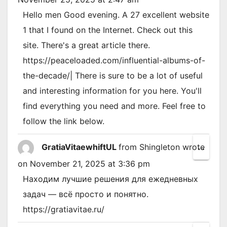
metab
Hello men Good evening. A 27 excellent website
1 that I found on the Internet. Check out this
site. There's a great article there.
https://peaceloaded.com/influential-albums-of-
the-decade/| There is sure to be a lot of useful
and interesting information for you here. You'll
find everything you need and more. Feel free to
follow the link below.
GratiaVitaewhiftUL
from
Shingleton
wrote
Toggl
...
this
on
November 21, 2025
at
3:36 pm
metab
Находим лучшие решения для ежедневных
задач — всё просто и понятно.
https://gratiavitae.ru/