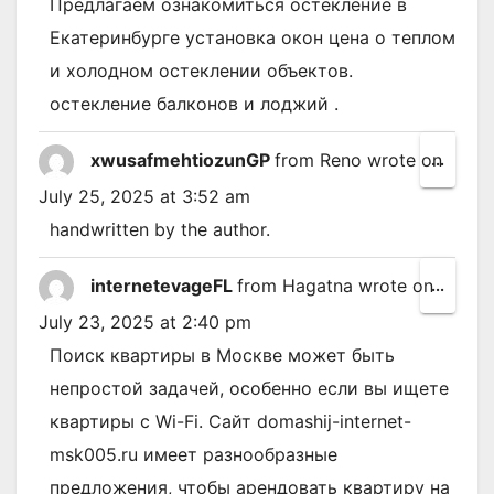
metab
Предлагаем ознакомиться остекление в
Екатеринбурге установка окон цена о теплом
и холодном остеклении объектов.
остекление балконов и лоджий .
xwusafmehtiozunGP
from
Reno
wrote on
Toggl
...
this
July 25, 2025
at
3:52 am
metab
handwritten by the author.
internetevageFL
from
Hagatna
wrote on
Toggl
...
this
July 23, 2025
at
2:40 pm
metab
Поиск квартиры в Москве может быть
непростой задачей, особенно если вы ищете
квартиры с Wi-Fi. Сайт domashij-internet-
msk005.ru имеет разнообразные
предложения, чтобы арендовать квартиру на