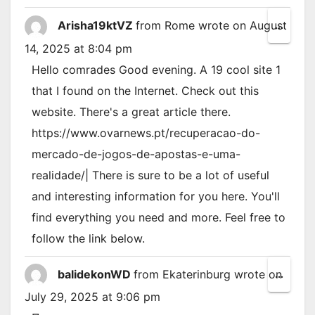
Arisha19ktVZ
from
Rome
wrote on
August
Toggl
...
this
14, 2025
at
8:04 pm
metab
Hello comrades Good evening. A 19 cool site 1
that I found on the Internet. Check out this
website. There's a great article there.
https://www.ovarnews.pt/recuperacao-do-
mercado-de-jogos-de-apostas-e-uma-
realidade/| There is sure to be a lot of useful
and interesting information for you here. You'll
find everything you need and more. Feel free to
follow the link below.
balidekonWD
from
Ekaterinburg
wrote on
Toggl
...
this
July 29, 2025
at
9:06 pm