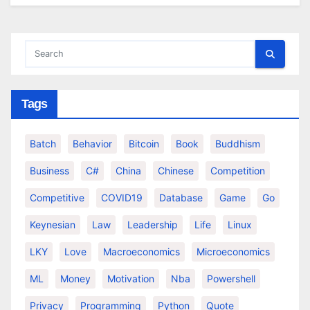
Tags
Batch
Behavior
Bitcoin
Book
Buddhism
Business
C#
China
Chinese
Competition
Competitive
COVID19
Database
Game
Go
Keynesian
Law
Leadership
Life
Linux
LKY
Love
Macroeconomics
Microeconomics
ML
Money
Motivation
Nba
Powershell
Privacy
Programming
Python
Quote