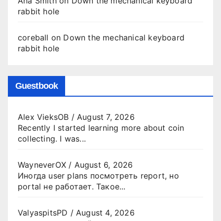
Ana Smith
on
Down the mechanical keyboard
rabbit hole
coreball
on
Down the mechanical keyboard
rabbit hole
Guestbook
Alex VieksOB
/
August 7, 2026
Recently I started learning more about coin
collecting. I was...
WayneverOX
/
August 6, 2026
Иногда user plans посмотреть report, но
portal не работает. Такое...
ValyaspitsPD
/
August 4, 2026